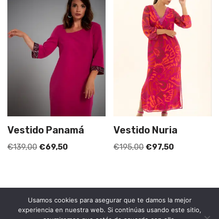
Vestido Panamá
Vestido Nuria
€
139,00
€
69,50
€
195,00
€
97,50
Usamos cookies para asegurar que te damos la mejor
experiencia en nuestra web. Si continúas usando este sitio,