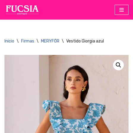
Saltar
al
contenido
Inicio
\
Firmas
\
MERYFŌR
\
Vestido Giorgia azul