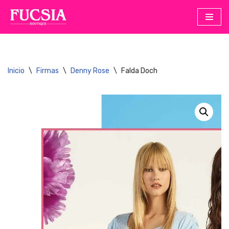
Saltar
al
contenido
Inicio
\
Firmas
\
Denny Rose
\
Falda Doch