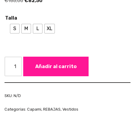
€
165,00
€
82,50
Talla
S
M
L
XL
Añadir al carrito
SKU:
N/D
Categorías:
Capami
,
REBAJAS
,
Vestidos