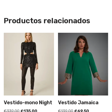
Productos relacionados
Vestido-mono Night
Vestido Jamaica
€
339,00
€
135,00
€
139,00
€
69,50