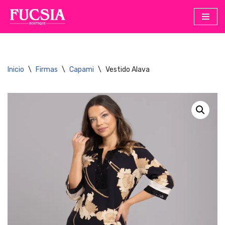
Saltar
al
contenido
Inicio
\
Firmas
\
Capami
\
Vestido Alava