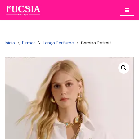
Saltar
al
contenido
Inicio
\
Firmas
\
Lança Perfume
\
Camisa Detroit