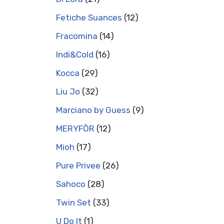
Fetiche Suances
12
Fracomina
14
Indi&Cold
16
Kocca
29
Liu Jo
32
Marciano by Guess
9
MERYFŌR
12
Mioh
17
Pure Privee
26
Sahoco
28
Twin Set
33
U Do It
1