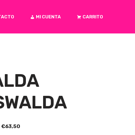
TACTO
MI CUENTA
CARRITO
ALDA
SWALDA
€
63,50