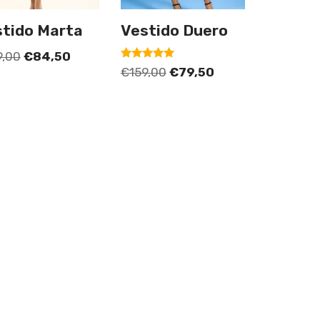
tido Marta
Vestido Duero
9,00
€
84,50
Valorado
€
159,00
€
79,50
con
5.00
de 5