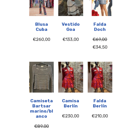
Blusa
Vestido
Falda
Cuba
Goa
Doch
€
260,00
€
133,00
€
69,00
€
34,50
Camiseta
Camisa
Falda
Bartsar
Berlín
Berlín
marino/bl
€
230,00
€
210,00
anco
€
89,00