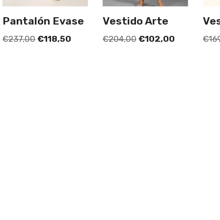
Pantalón Evase
Vestido Arte
Ves
€
237,00
€
118,50
€
204,00
€
102,00
€
16