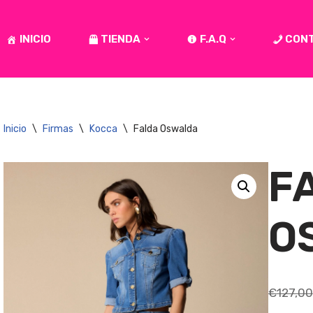
INICIO
TIENDA
F.A.Q
CON
Inicio
\
Firmas
\
Kocca
\
Falda Oswalda
F
O
€
127,00