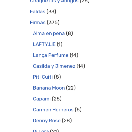
Chaquetas y Abrigos
25
Faldas
33
Firmas
375
Alma en pena
8
LAFTY.LIE
1
Lança Perfume
14
Casilda y Jimenez
14
Piti Cuiti
8
Banana Moon
22
Capami
25
Carmen Horneros
5
Denny Rose
28
Di Lora
21