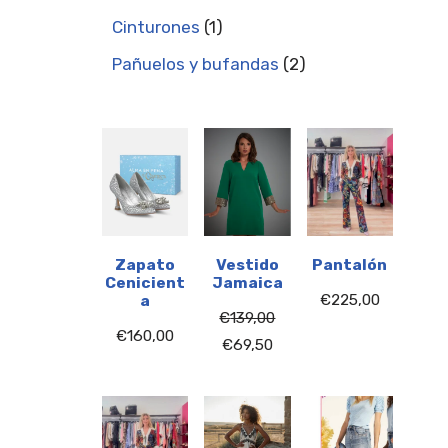
Cinturones
1
Pañuelos y bufandas
2
Zapato
Vestido
Pantalón
Cenicient
Jamaica
€
225,00
a
€
139,00
€
160,00
€
69,50