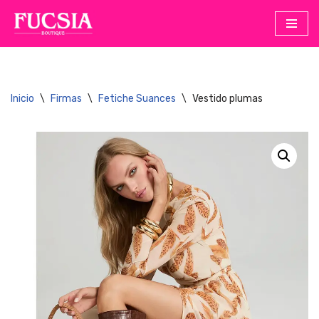
Saltar
al
contenido
Inicio
\
Firmas
\
Fetiche Suances
\
Vestido plumas