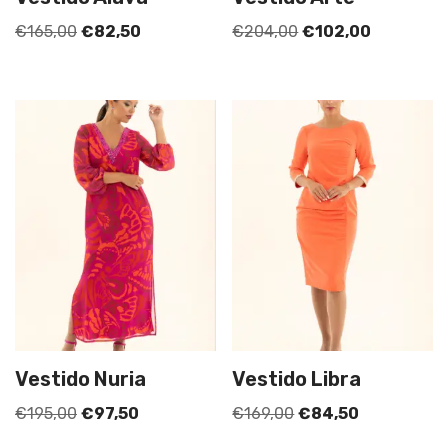
€
165,00
€
82,50
€
204,00
€
102,00
Vestido Nuria
Vestido Libra
€
195,00
€
97,50
€
169,00
€
84,50