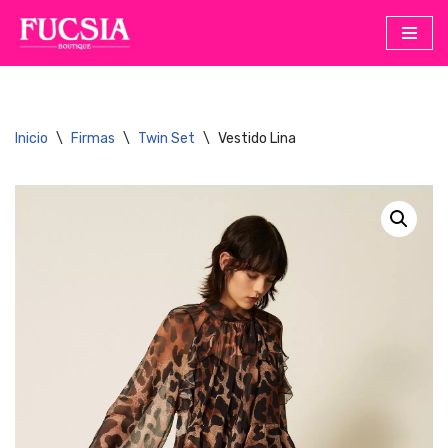
Saltar
al
contenido
Inicio
\
Firmas
\
Twin Set
\
Vestido Lina