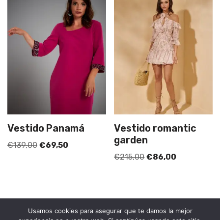
Vestido Panamá
Vestido romantic
garden
€
139,00
€
69,50
€
215,00
€
86,00
Usamos cookies para asegurar que te damos la mejor