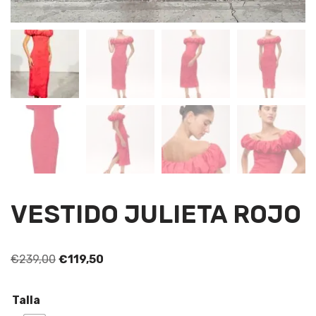
VESTIDO JULIETA ROJO
€
239,00
€
119,50
Talla