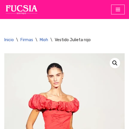
Saltar
al
contenido
Inicio
\
Firmas
\
Mioh
\
Vestido Julieta rojo