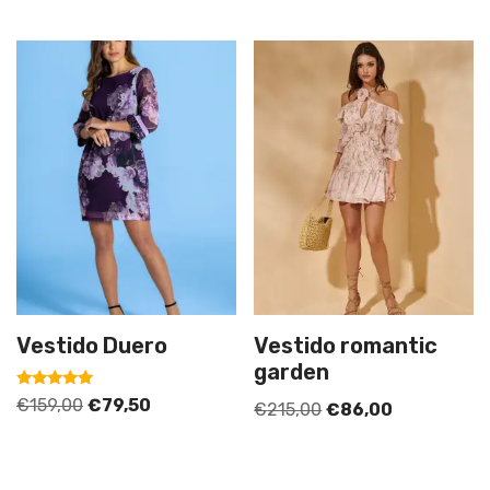
Vestido Duero
Vestido romantic
garden
Valorado
€
159,00
€
79,50
€
215,00
€
86,00
con
5.00
de 5