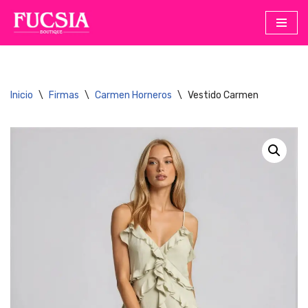
Saltar
al
contenido
Inicio
\
Firmas
\
Carmen Horneros
\
Vestido Carmen