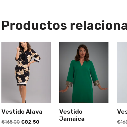
Productos relacion
Vestido Alava
Vestido
Ves
Jamaica
€
165,00
€
82,50
€
16