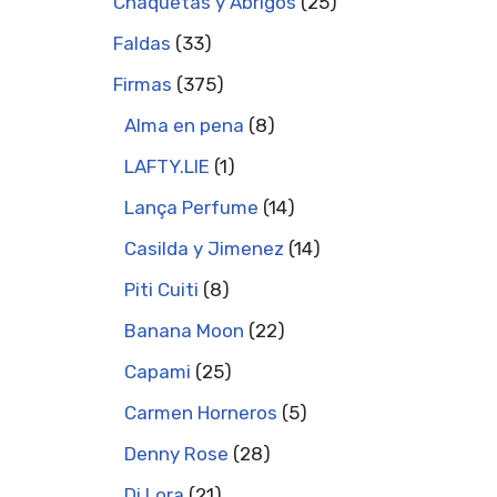
Chaquetas y Abrigos
25
Faldas
33
Firmas
375
Alma en pena
8
LAFTY.LIE
1
Lança Perfume
14
Casilda y Jimenez
14
Piti Cuiti
8
Banana Moon
22
Capami
25
Carmen Horneros
5
Denny Rose
28
Di Lora
21