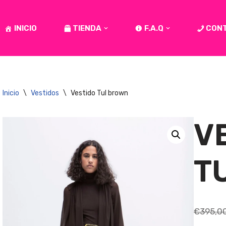
INICIO
TIENDA
F.A.Q
CON
Inicio
\
Vestidos
\
Vestido Tul brown
V
T
€
395,0