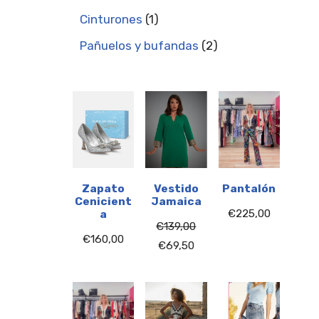
Cinturones
1
Pañuelos y bufandas
2
Zapato
Vestido
Pantalón
Cenicient
Jamaica
€
225,00
a
€
139,00
€
160,00
€
69,50