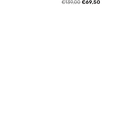
€
139,00
€
69,50