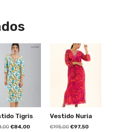
ados
tido Tigris
Vestido Nuria
8,00
€
84,00
€
195,00
€
97,50