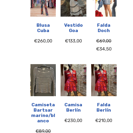
Blusa
Vestido
Falda
Cuba
Goa
Doch
€
260,00
€
133,00
€
69,00
€
34,50
Camiseta
Camisa
Falda
Bartsar
Berlín
Berlín
marino/bl
€
230,00
€
210,00
anco
€
89,00