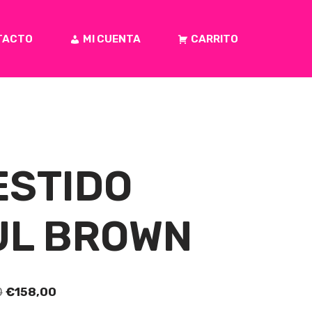
TACTO
MI CUENTA
CARRITO
ESTIDO
UL BROWN
0
€
158,00