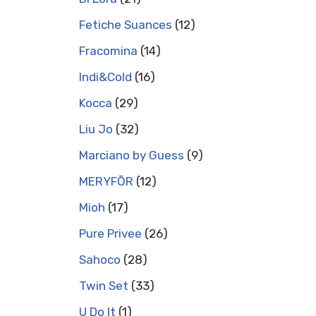
Fetiche Suances
12
Fracomina
14
Indi&Cold
16
Kocca
29
Liu Jo
32
Marciano by Guess
9
MERYFŌR
12
Mioh
17
Pure Privee
26
Sahoco
28
Twin Set
33
U Do It
1