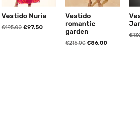
Vestido Nuria
Vestido
Ve
romantic
Ja
€
195,00
€
97,50
garden
€
13
€
215,00
€
86,00