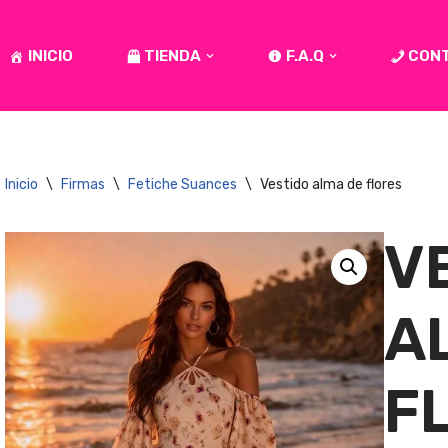
INICIO
TIENDA
F.A.Q
CON
Inicio
\
Firmas
\
Fetiche Suances
\
Vestido alma de flores
V
A
F