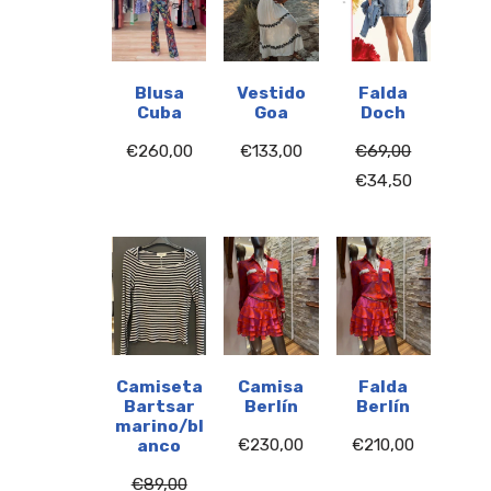
Blusa
Vestido
Falda
Cuba
Goa
Doch
€
260,00
€
133,00
€
69,00
€
34,50
Camiseta
Camisa
Falda
Bartsar
Berlín
Berlín
marino/bl
€
230,00
€
210,00
anco
€
89,00