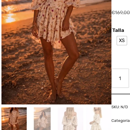
€
169,00
Talla
XS
SKU:
N/D
Categoría