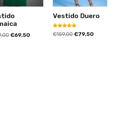
stido
Vestido Duero
maica
Valorado
€
159,00
€
79,50
9,00
€
69,50
con
5.00
de 5