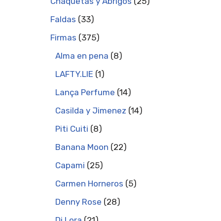
Chaquetas y Abrigos
25
Faldas
33
Firmas
375
Alma en pena
8
LAFTY.LIE
1
Lança Perfume
14
Casilda y Jimenez
14
Piti Cuiti
8
Banana Moon
22
Capami
25
Carmen Horneros
5
Denny Rose
28
Di Lora
21