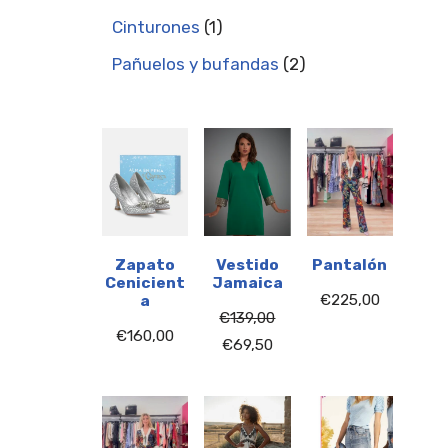
Cinturones
1
Pañuelos y bufandas
2
Zapato
Vestido
Pantalón
Cenicient
Jamaica
€
225,00
a
€
139,00
€
160,00
€
69,50