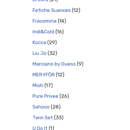
Fetiche Suances
12
Fracomina
14
Indi&Cold
16
Kocca
29
Liu Jo
32
Marciano by Guess
9
MERYFŌR
12
Mioh
17
Pure Privee
26
Sahoco
28
Twin Set
33
U Do It
1