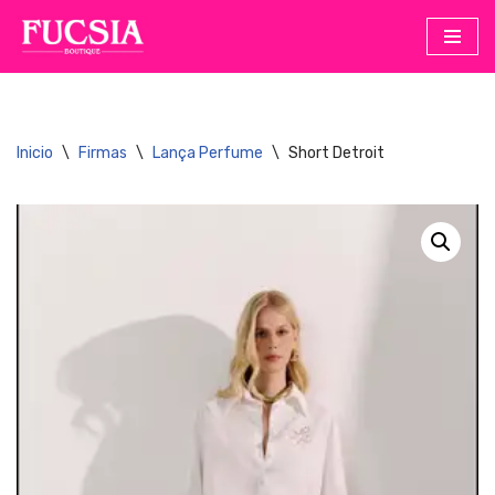
Saltar
al
contenido
Inicio
\
Firmas
\
Lança Perfume
\
Short Detroit