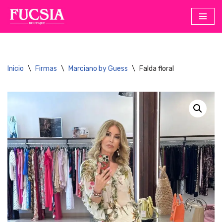
Saltar
al
contenido
Inicio
\
Firmas
\
Marciano by Guess
\
Falda floral