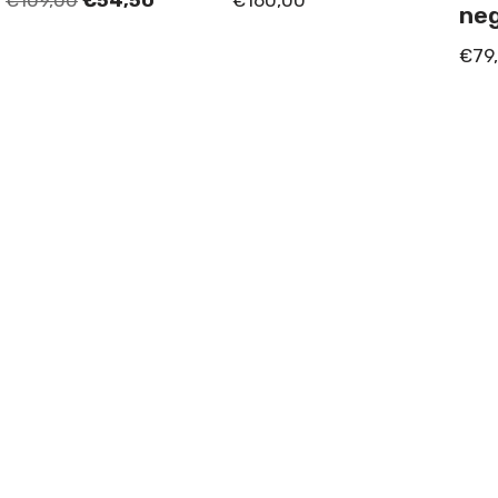
ne
€
79