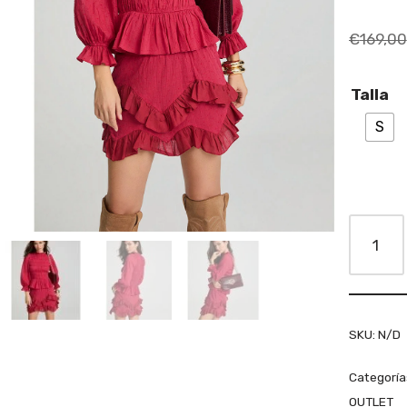
€
169,00
Talla
S
SKU:
N/D
Categoría
OUTLET