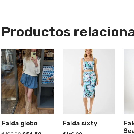
Productos relacion
Falda globo
Falda sixty
Fal
Se
€
109,00
€
54,50
€
160,00