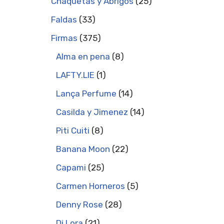
Chaquetas y Abrigos
25
Faldas
33
Firmas
375
Alma en pena
8
LAFTY.LIE
1
Lança Perfume
14
Casilda y Jimenez
14
Piti Cuiti
8
Banana Moon
22
Capami
25
Carmen Horneros
5
Denny Rose
28
Di Lora
21