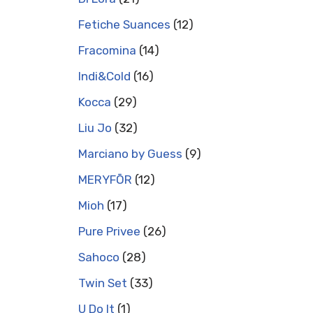
Fetiche Suances
12
Fracomina
14
Indi&Cold
16
Kocca
29
Liu Jo
32
Marciano by Guess
9
MERYFŌR
12
Mioh
17
Pure Privee
26
Sahoco
28
Twin Set
33
U Do It
1