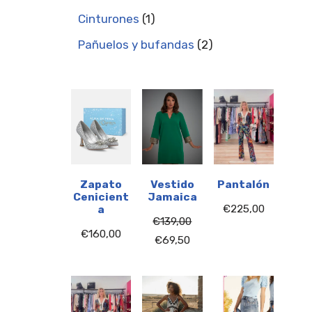
Cinturones
1
Pañuelos y bufandas
2
Zapato
Vestido
Pantalón
Cenicient
Jamaica
€
225,00
a
€
139,00
€
160,00
€
69,50