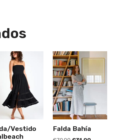
ados
da/Vestido
Falda Bahía
albeach
€
79,00
€
31,00