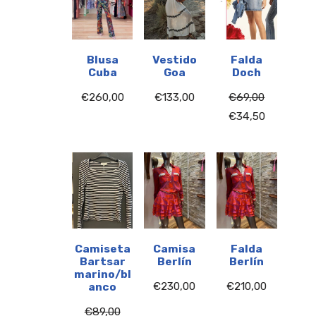
Blusa
Vestido
Falda
Cuba
Goa
Doch
€
260,00
€
133,00
€
69,00
€
34,50
Camiseta
Camisa
Falda
Bartsar
Berlín
Berlín
marino/bl
€
230,00
€
210,00
anco
€
89,00