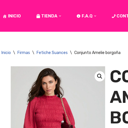
INICIO
TIENDA
F.A.Q
CON
Inicio
\
Firmas
\
Fetiche Suances
\
Conjunto Amelie borgoña
C
A
B