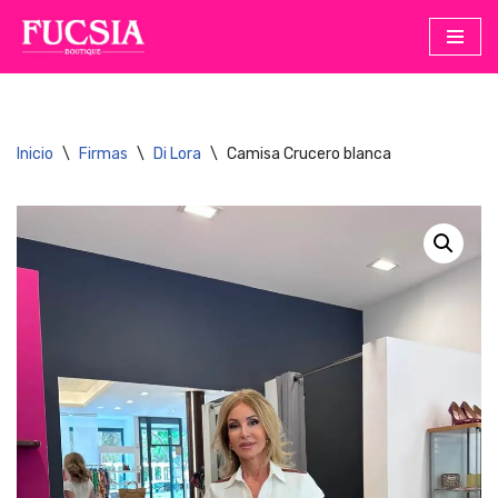
Saltar
al
contenido
Inicio
\
Firmas
\
Di Lora
\
Camisa Crucero blanca