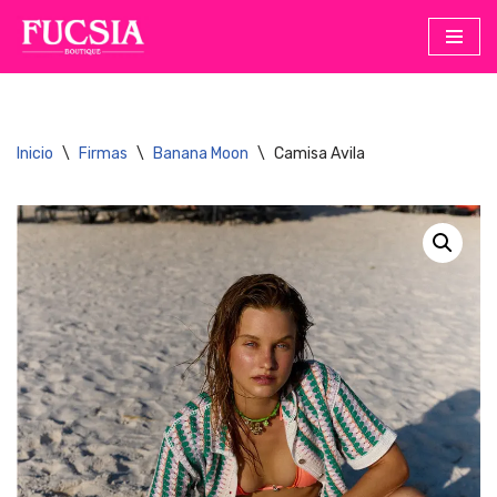
Saltar
al
contenido
Inicio
\
Firmas
\
Banana Moon
\
Camisa Avila