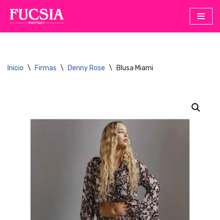
Saltar
al
contenido
Inicio
\
Firmas
\
Denny Rose
\
Blusa Miami