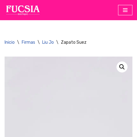
Saltar
al
contenido
Inicio
\
Firmas
\
Liu Jo
\
Zapato Suez