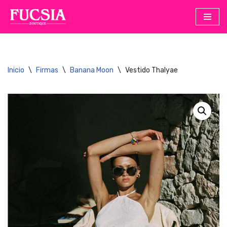
Saltar
al
contenido
Inicio
\
Firmas
\
Banana Moon
\
Vestido Thalyae