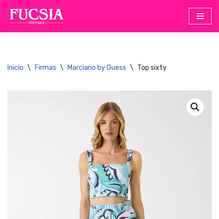
Saltar
al
contenido
Inicio
\
Firmas
\
Marciano by Guess
\
Top sixty