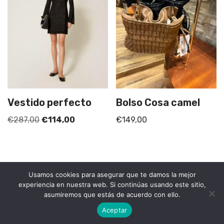
Vestido perfecto
Bolso Cosa camel
€
287,00
€
114,00
€
149,00
Usamos cookies para asegurar que te damos la mejor
experiencia en nuestra web. Si continúas usando este sitio,
asumiremos que estás de acuerdo con ello.
Fucsia Alicante⠀
|⠀ Hecho con mucho
por
Newton
Aceptar
Designer⠀
|
⠀Política de Privacidad
⠀-⠀
Aviso Legal