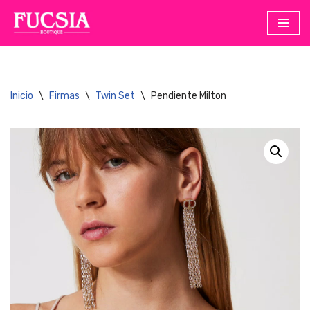
Saltar
al
contenido
Inicio
\
Firmas
\
Twin Set
\
Pendiente Milton