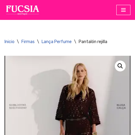
Saltar
al
contenido
Inicio
\
Firmas
\
Lança Perfume
\
Pantalón rejilla