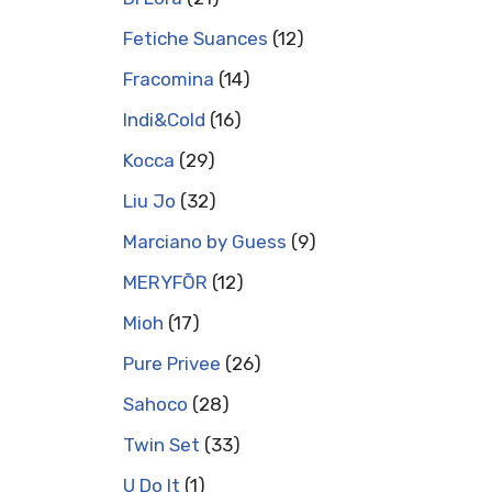
Fetiche Suances
12
Fracomina
14
Indi&Cold
16
Kocca
29
Liu Jo
32
Marciano by Guess
9
MERYFŌR
12
Mioh
17
Pure Privee
26
Sahoco
28
Twin Set
33
U Do It
1