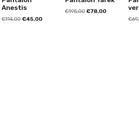
Anestis
ve
€
195,00
€
78,00
€
114,00
€
45,00
€
69