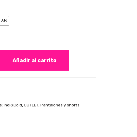
38
Añadir al carrito
s:
Indi&Cold
,
OUTLET
,
Pantalones y shorts