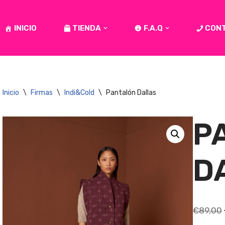
INICIO
TIENDA
F.A.Q
CON
Inicio
\
Firmas
\
Indi&Cold
\
Pantalón Dallas
P
D
€
89,00