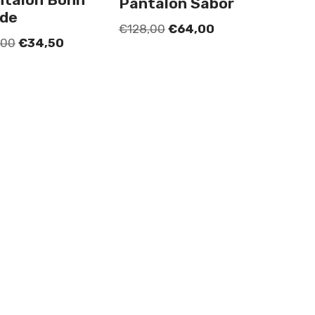
Pantalón Sabor
rde
€
128,00
€
64,00
,00
€
34,50