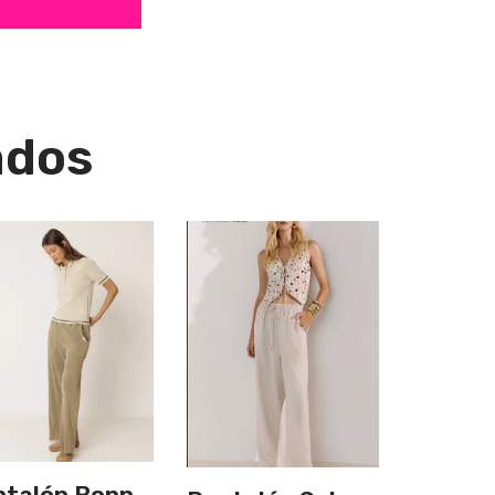
ados
ntalón Bonn