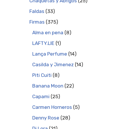
Chaquetas y Abrigos
25
Faldas
33
Firmas
375
Alma en pena
8
LAFTY.LIE
1
Lança Perfume
14
Casilda y Jimenez
14
Piti Cuiti
8
Banana Moon
22
Capami
25
Carmen Horneros
5
Denny Rose
28
Di Lora
21