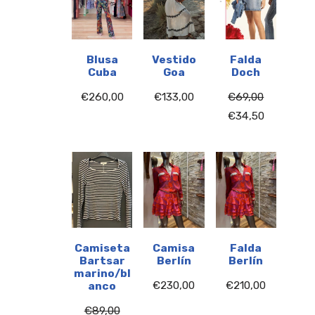
Blusa
Vestido
Falda
Cuba
Goa
Doch
€
260,00
€
133,00
€
69,00
€
34,50
Camiseta
Camisa
Falda
Bartsar
Berlín
Berlín
marino/bl
€
230,00
€
210,00
anco
€
89,00