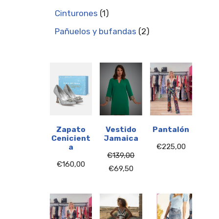
Cinturones
1
Pañuelos y bufandas
2
Zapato
Vestido
Pantalón
Cenicient
Jamaica
€
225,00
a
€
139,00
€
160,00
€
69,50