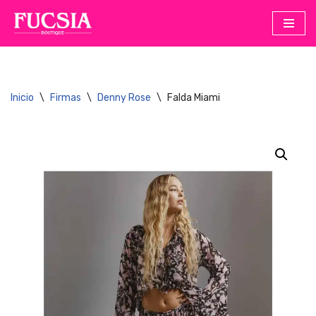
Saltar
al
contenido
Inicio
\
Firmas
\
Denny Rose
\
Falda Miami