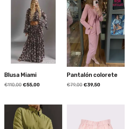
Blusa Miami
Pantalón colorete
€
110,00
€
55,00
€
79,00
€
39,50