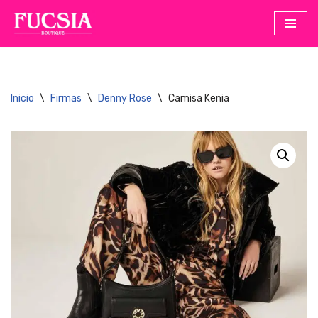
Saltar
al
contenido
Inicio
\
Firmas
\
Denny Rose
\
Camisa Kenia