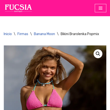
Saltar
al
contenido
Inicio
\
Firmas
\
Banana Moon
\
Bikini Brarolenka Popmix